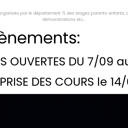
rganisés par le département 71, des stages parents-enfants, des
démonstrations etc…
vènements:
S OUVERTES DU 7/09 au
PRISE DES COURS le 14