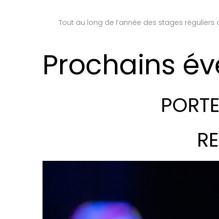
Tout au long de l’année des stages réguliers o
Prochains é
PORTE
RE