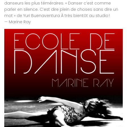
danseurs les plus téméraires. « Danser c’est comme
parler en silence. C’est dire plein de choses sans dire un
mot » de Yuri Buenaventura À très bientôt au studio !
— Marine Ray